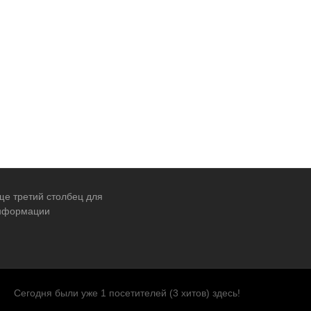
ще третий столбец для
нформации
Сегодня были уже 1 посетителей (3 хитов) здесь!