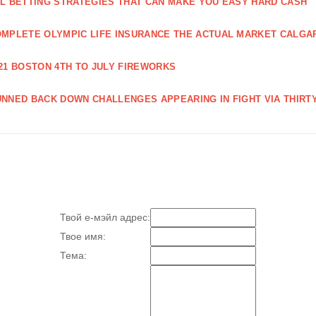
L BETTING STRATEGIES THAT CAN MAKE YOU EASY HARD CASH
MPLETE OLYMPIC LIFE INSURANCE THE ACTUAL MARKET CALGA
21 BOSTON 4TH TO JULY FIREWORKS
NNED BACK DOWN CHALLENGES APPEARING IN FIGHT VIA THIRT
Твой е-мэйл адрес:
Твое имя:
Тема: