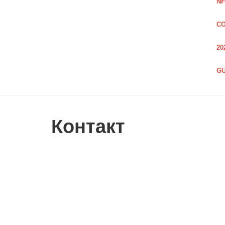
NF
CO
20
GU
Контакт